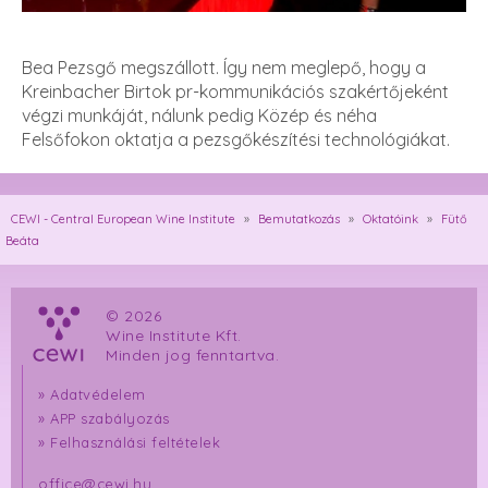
Bea Pezsgő megszállott. Így nem meglepő, hogy a
Kreinbacher Birtok pr-kommunikációs szakértőjeként
végzi munkáját, nálunk pedig Közép és néha
Felsőfokon oktatja a pezsgőkészítési technológiákat.
CEWI - Central European Wine Institute
»
Bemutatkozás
»
Oktatóink
»
Fütő
Beáta
© 2026
Wine Institute Kft.
Minden jog fenntartva.
»
Adatvédelem
»
APP szabályozás
»
Felhasználási feltételek
office@cewi.hu