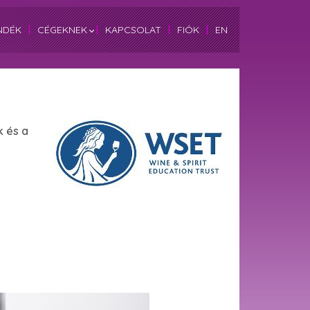
NDÉK
|
CÉGEKNEK
|
KAPCSOLAT
|
FIÓK
|
EN
 és a