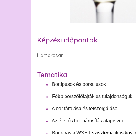
Képzési időpontok
Hamarosan!
Tematika
Bortípusok és borstílusok
Főbb borszőlőfajták és tulajdonságuk
A bor tárolása és felszolgálása
Az étel és bor párosítás alapelvei
Borleírás a WSET
szisztematikus kóst