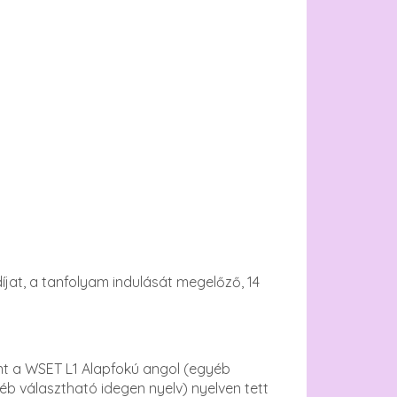
íjat, a tanfolyam indulását megelőző, 14
nt a WSET L1 Alapfokú angol (egyéb
yéb választható idegen nyelv) nyelven tett