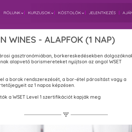
RÓLUNK
|
KURZUSOK
|
KÓSTOLÓK
|
JELENTKEZÉS
|
AJÁ
IN WINES - ALAPFOK (1 NAP)
ővárosi gasztronómiában, borkereskedésekben dolgozóknak
óknak alapvető borismereteket nyújtson az angol WSET
k el a borok rendszerezését, a bor-étel párosítást vagy a
tetőjegyeit az 1 napos képzésen.
tók a WSET Level 1 szertifikációt kapják meg