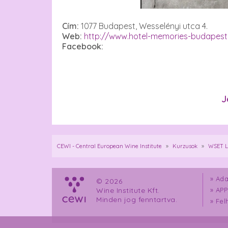
Cím:
1077 Budapest, Wesselényi utca 4.
Web:
http://www.hotel-memories-budapes
Facebook:
J
CEWI - Central European Wine Institute
»
Kurzusok
»
WSET L
»
Ada
© 2026
Wine Institute Kft.
»
APP
Minden jog fenntartva.
»
Fel