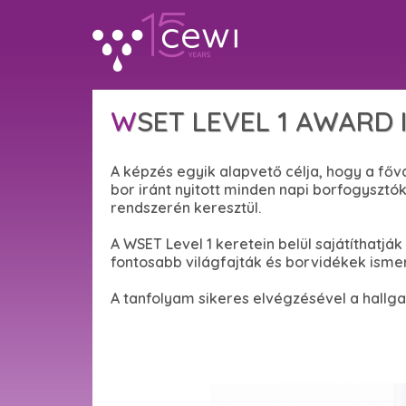
WSET LEVEL 1 AWARD 
A képzés egyik alapvető célja, hogy a f
bor iránt nyitott minden napi borfogyszt
rendszerén keresztül.
A WSET Level 1 keretein belül sajátíthatjá
fontosabb világfajták és borvidékek ismer
A tanfolyam sikeres elvégzésével a hallga