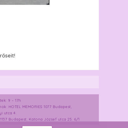
őseit!
ek: 9 – 17h
mok: HOTEL MEMORIES 1077 Budapest,
i utca 4.
 1137 Budapest, Katona József utca 25. 6/1