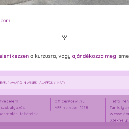
t.com
elentkezzen
a kurzusra, vagy
ajándékozza meg
ismer
EVEL 1 AWARD IN WINES - ALAPFOK (1 NAP)
tvédelem
office@cewi.hu
Hétfő-Pént
 szabályozás
APP number: 1278
Tanfolya
használási feltételek
Wesselény
Székhely: