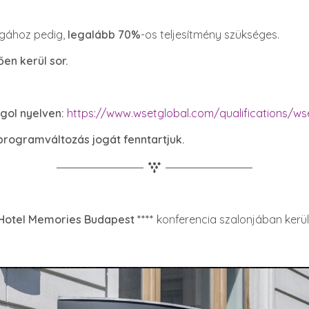
zsgához pedig,
legalább 70%
-os teljesítmény szükséges.
en kerül sor.
gol nyelven:
https://www.wsetglobal.com/qualifications/wse
 programváltozás jogát fenntartjuk.
Hotel Memories Budapest
*
***
konferencia szalonjában kerü