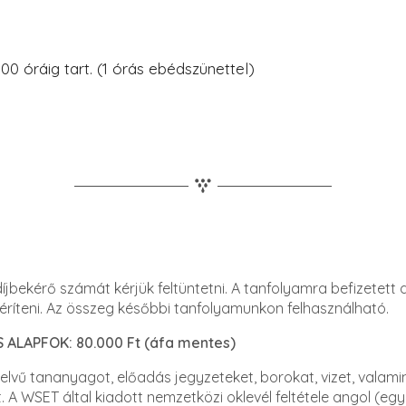
00 óráig tart. (1 órás ebédszünettel)
jbekérő számát kérjük feltüntetni. A tanfolyamra befizetett d
éríteni. Az összeg későbbi tanfolyamunkon felhasználható.
 ALAPFOK: 80.000 Ft (áfa mentes)
lvű tananyagot, előadás jegyzeteket, borokat, vizet, valami
. A WSET által kiadott nemzetközi oklevél feltétele angol (eg