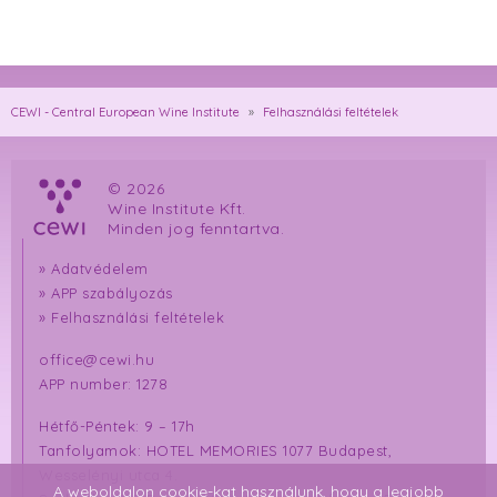
CEWI - Central European Wine Institute
»
Felhasználási feltételek
© 2026
Wine Institute Kft.
Minden jog fenntartva.
»
Adatvédelem
»
APP szabályozás
»
Felhasználási feltételek
office@cewi.hu
APP number: 1278
Hétfő-Péntek: 9 – 17h
Tanfolyamok: HOTEL MEMORIES 1077 Budapest,
Wesselényi utca 4.
A weboldalon cookie-kat használunk, hogy a legjobb