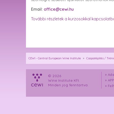
Email:
office@cewi.hu
További részletek a kurzosokkal kapcsolatb
CEWI - Central European Wine Institute
»
Csapatépítés / Trén
»
Ada
© 2026
Wine Institute Kft.
»
APP
Minden jog fenntartva.
»
Fel