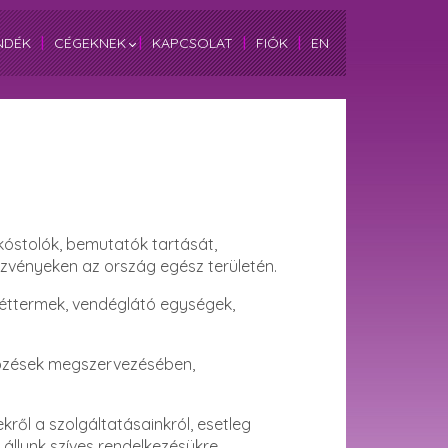
NDÉK
|
CÉGEKNEK
|
KAPCSOLAT
|
FIÓK
|
EN
 kóstolók, bemutatók tartását,
ezvényeken az ország egész területén.
 éttermek, vendéglátó egységek,
képzések megszervezésében,
ről a szolgáltatásainkról, esetleg
állunk szíves rendelkezésükre.