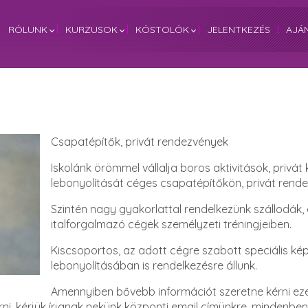
RÓLUNK
|
KURZUSOK
|
KÓSTOLÓK
|
JELENTKEZÉS
|
AJÁ
Csapatépítők, privát rendezvények
Iskolánk örömmel vállalja boros aktivitások, privát
lebonyolítását céges csapatépítőkön, privát rend
Szintén nagy gyakorlattal rendelkezünk szállodák,
italforgalmazó cégek személyzeti tréningjeiben.
Kiscsoportos, az adott cégre szabott speciális 
lebonyolításában is rendelkezésre állunk.
Amennyiben bővebb információt szeretne kérni ezek
ni, kérjük írjanak nekünk központi email címünkre, mindenben 