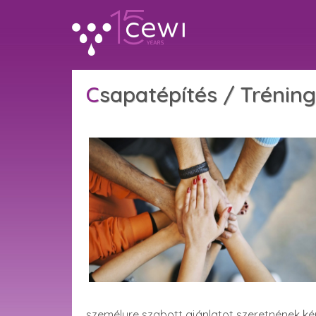
Csapatépítés / Tréning
személyre szabott ajánlatot szeretnének kér