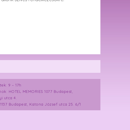
ek: 9 – 17h
mok: HOTEL MEMORIES 1077 Budapest,
i utca 4.
 1137 Budapest, Katona József utca 25. 6/1