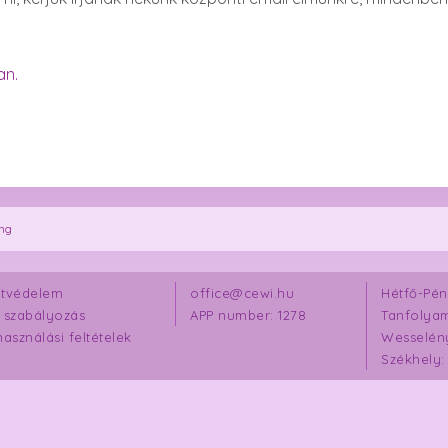
an.
ing
tvédelem
office@cewi.hu
Hétfő-Pént
 szabályozás
APP number: 1278
Tanfolya
használási feltételek
Wesselény
Székhely: