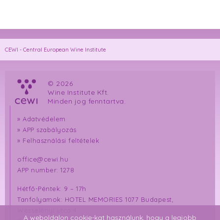
CEWI - Central European Wine Institute
© 2026
Wine Institute Kft.
Minden jog fenntartva.
»
Adatvédelem
»
APP szabályozás
»
Felhasználási feltételek
office@cewi.hu
APP number: 1278
Hétfő-Péntek: 9 – 17h
Tanfolyamok: HOTEL MEMORIES 1077 Budapest,
Wesselényi utca 4.
A weboldalon cookie-kat használunk, hogy a legjobb