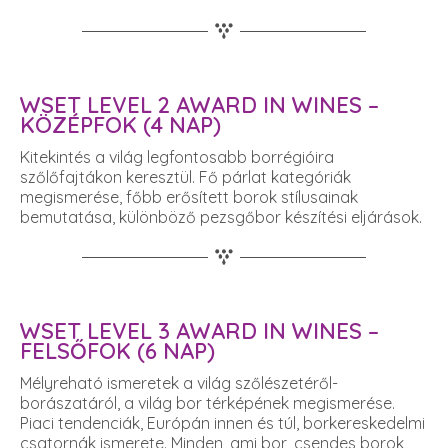
WSET LEVEL 2 AWARD IN WINES –
KÖZÉPFOK (4 NAP)
Kitekintés a világ legfontosabb borrégióira
szőlőfajtákon keresztül. Fő párlat kategóriák
megismerése, főbb erősített borok stílusainak
bemutatása, különböző pezsgőbor készítési eljárások.
WSET LEVEL 3 AWARD IN WINES –
FELSŐFOK (6 NAP)
Mélyreható ismeretek a világ szőlészetéről-
borászatáról, a világ bor térképének megismerése.
Piaci tendenciák, Európán innen és túl, borkereskedelmi
csatornák ismerete. Minden, ami bor, csendes borok,