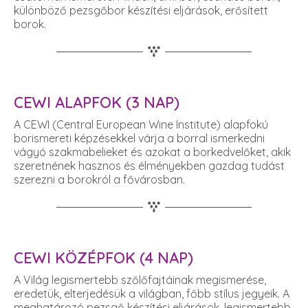
különböző pezsgőbor készítési eljárások, erősített
borok.
CEWI ALAPFOK (3 NAP)
A CEWI (Central European Wine Institute) alapfokú
borismereti képzésekkel várja a borral ismerkedni
vágyó szakmabelieket és azokat a borkedvelőket, akik
szeretnének hasznos és élményekben gazdag tudást
szerezni a borokról a fővárosban.
CEWI KÖZÉPFOK (4 NAP)
A Világ legismertebb szőlőfajtáinak megismerése,
eredetük, elterjedésük a világban, főbb stílus jegyeik. A
meghatározó pezsgő készítési eljárások, legismertebb