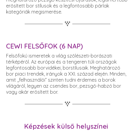
erősített bor stílusok és a legfontosabb párlak
kategóriák megismerése.
CEWI FELSŐFOK (6 NAP)
Felsőfokú ismeretek a világ szőlészeti-borászati
térképéről. Az európai és a tengeren túli országok
legfontosabb borvidékei, borstílusaik. Meghatározó
bor piaci trendek, irányok a XXI. század elején. Minden,
amit „felhasználói” szinten tudni érdemes a borok
világáról, legyen az csendes bor, pezsgő-habzó bor
vagy akár erősített bor.
Képzések külső helyszínei