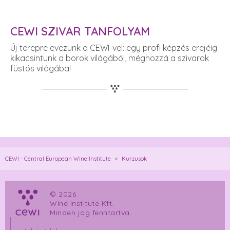
CEWI SZIVAR TANFOLYAM
Új terepre evezünk a CEWI-vel: egy profi képzés erejéig
kikacsintunk a borok világából, méghozzá a szivarok
füstös világába!
CEWI - Central European Wine Institute
»
Kurzusok
© 2026
Wine Institute Kft.
Minden jog fenntartva.