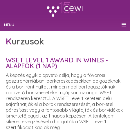
MENU
Kurzusok
WSET LEVEL 1 AWARD IN WINES -
ALAPFOK (1 NAP)
A képzés egyik alapvető célja, hogy a fővárosi
gasztronómiában, borkereskedésekben dolgozóknak
és a bor iránt nyitott minden napi borfogysztóknak
alapvető borismereteket nyújtson az angol WSET
rendszerén keresztül. A WSET Level 1 keretein belül
sajátíthatják el a borok rendszerezését, a bor-étel
párosítást vagy a fontosabb világfajták és borvidékek
ismertetőjegyeit az 1 napos képzésen. A tanfolyam
sikeres elvégzésével a hallgatók a WSET Level 1
szertifikációt kapják meg